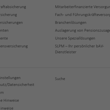
raftabsicherung
Mitarbeiterfinanzierte Versorgu
rsicherung
Fach- und Führungskräfteverso
ersicherungen
Branchenlösungen
enten
Auslagerung von Pensionszusag
Rente
Unsere Speziallösungen
bensversicherung
SLPM – Ihr persönlicher bAV-
Dienstleister
instellungen
Suche
utz/Datensicherheit
um
he Hinweise
Hinweise