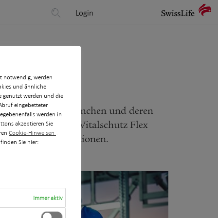
Login
ht notwendig, werden
ookies und ähnliche
e genutzt werden und die
Abruf eingebetteter
angeschlossenen Branchen und deren
 Gegebenenfalls werden in
. Mit BU Flex und Vitalschutz Flex
ttons akzeptieren Sie
eren
Cookie-Hinweisen
.
zu Großkundenkonditionen.
finden Sie hier:
Immer aktiv