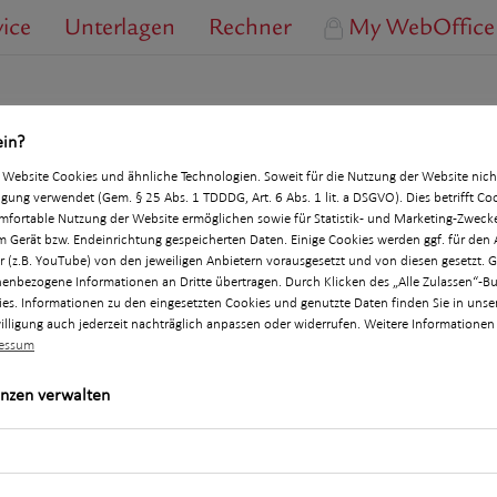
vice
Unterlagen
Rechner
My WebOffice
ein?
 Website Cookies und ähnliche Technologien. Soweit für die Nutzung der Website nic
nte (AKS Flex)
lligung verwendet (Gem. § 25 Abs. 1 TDDDG, Art. 6 Abs. 1 lit. a DSGVO). Dies betrifft C
omfortable Nutzung der Website ermöglichen sowie für Statistik- und Marketing-Zweck
m Gerät bzw. Endeinrichtung gespeicherten Daten. Einige Cookies werden ggf. für den 
Flex) bietet allen Beschäftigten der den IG BCE 
er (z.B. YouTube) von den jeweiligen Anbietern vorausgesetzt und von diesen gesetzt.
Vorsorgelösungen für den Verlust der Arbeitskraft
enbezogene Informationen an Dritte übertragen. Durch Klicken des „Alle Zulassen“-Bu
ies. Informationen zu den eingesetzten Cookies und genutzte Daten finden Sie in uns
e Berufs- bzw. eine Grundfähigkeitsversicherung 
illigung auch jederzeit nachträglich anpassen oder widerrufen. Weitere Informationen 
essum
enzen verwalten