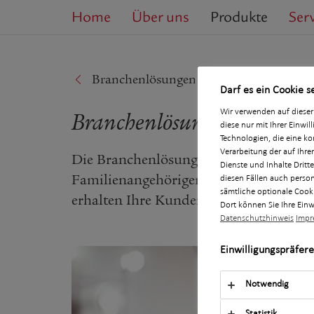
Home
Über uns
Produkte
Ser
Branchenlösungen
Darf es ein Cookie s
Wir verwenden auf dieser
Branchenlösung ChemieRe
diese nur mit Ihrer Einwi
Technologien, die eine k
Verarbeitung der auf Ihre
Die Branchenlösung ChemieRente (AKS 
Dienste und Inhalte Dritt
Familienangehörigen maßgeschneiderte 
diesen Fällen auch person
sämtliche optionale Cook
erhalten Ihre Kunden eine individuell
Dort können Sie Ihre Einw
Datenschutzhinweis
Impr
Einwilligungspräfer
Notwendig
Statistik