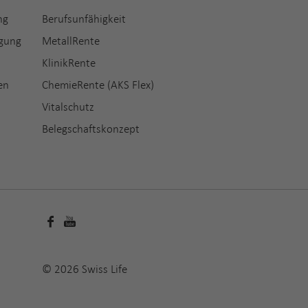
ng
Berufsunfähigkeit
rgung
MetallRente
KlinikRente
en
ChemieRente (AKS Flex)
Vitalschutz
Belegschaftskonzept
© 2026 Swiss Life